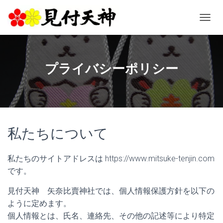
ナ
ビ
ゲ
ー
シ
プライバシーポリシー
ョ
ン
を
切
り
替
私たちについて
え
私たちのサイトアドレスは https://www.mitsuke-tenjin.com
です。
見付天神 矢奈比賣神社では、個人情報保護方針を以下の
ように定めます。
個人情報とは、氏名、連絡先、その他の記述等により特定