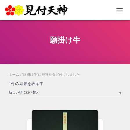
ナビゲ
願掛け牛
ホーム
/ “願掛け牛”に神符をタグ付けしました
1件の結果を表示中