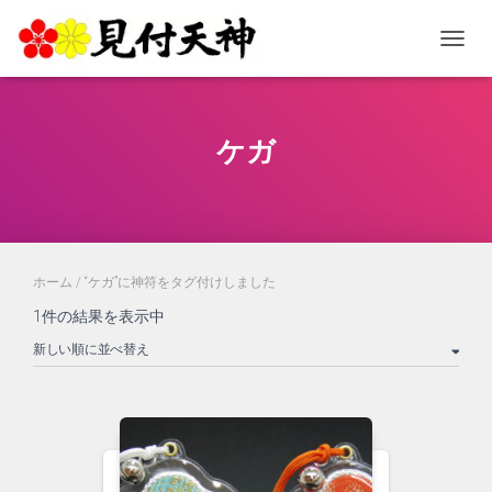
ナビゲ
ケガ
ホーム
/ “ケガ”に神符をタグ付けしました
1件の結果を表示中