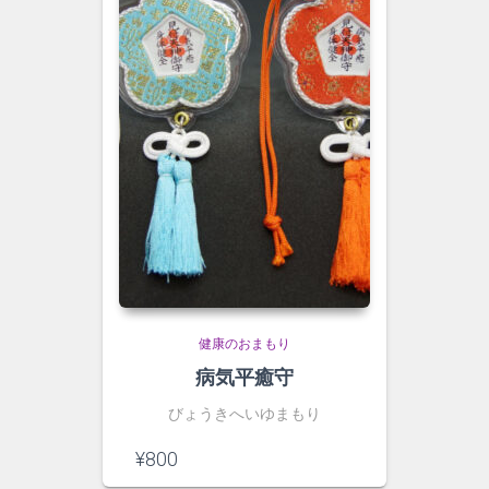
健康のおまもり
病気平癒守
びょうきへいゆまもり
¥
800