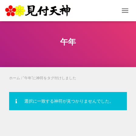
ナビゲ
午年
ホーム
/ “午年”に神符をタグ付けしました
選択に一致する神符が見つかりませんでした。